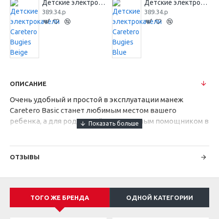
Детские электрокачели Caretero Bugies Beige
Детские электрокачели Caretero Bugies Blue
389.34.р
389.34.р
ОПИСАНИЕ
Очень удобный и простой в эксплуатации манеж
Caretero Basic станет любимым местом вашего
ребенка, а для родителей незаменимым помощником в
поездках с малышом. Для дома и путешествий создана
новая модель манежа Basic. Он имеет легкую,
надежную конструкцию, прост в использовании, а его
ОТЗЫВЫ
оригинальному дизайну будет рад каждый родитель.
Так же в манеже есть мягкий матрасик-днище
размером 120 x 60 см. Для подросшего ребенка
установлен специальный боковой лаз на молнии, что
ТОГО ЖЕ БРЕНДА
ОДНОЙ КАТЕГОРИИ
позволит ему самостоятельно залазить и вылезать из
кроватки. К тому же такая конструкция просто