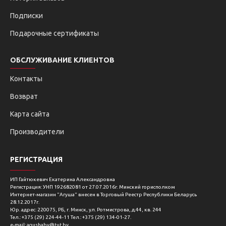
Размеры в сложенном состоянии 76 х 24 х 22.5 см
Подписки
Размеры в разложенном состоянии 125 х 66 х 75.5 см
Подарочные сертификаты
Вес 8.9 кг
ОБСЛУЖИВАНИЕ КЛИЕНТОВ
Контакты
Страна производства: Польша
Возврат
Производитель: Витек Сп., ul. Рыбница 9 43-190
Миколов, Польша / Witek Sp. J., ul. Rybnicka 9 43-190
Карта сайта
Mikołów, Poland
Производители
Импортер в РБ: ООО «Фабрика детской безопасности»
Республика Беларусь, 220024, г. Минск, ул. Бабушкина 17,
комн. 9
РЕГИСТРАЦИЯ
ИП Гайтюкевич Екатерина Александровна
Регистрация: УНП 192682081 от 27.07.2016г. Минский горисполком
Интернет-магазин "Агуша" внесен в Торговый Реестр Республики Беларусь
28.12.2017г.
Юр. адрес: 220075, РБ, г. Минск, ул. Ротмистрова, д.44, кв. 244
Тел.: +375 (29) 224-44-11 Тел.: +375 (29) 134-01-27.
e-mail: agushaby@tut.by