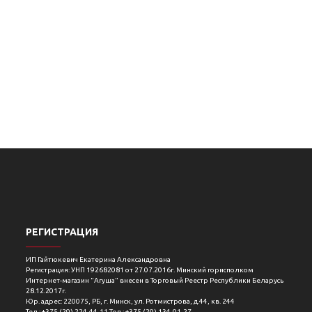
РЕГИСТРАЦИЯ
ИП Гайтюкевич Екатерина Александровна
Регистрация: УНП 192682081 от 27.07.2016г. Минский горисполком
Интернет-магазин "Агуша" внесен в Торговый Реестр Республики Беларусь
28.12.2017г.
Юр. адрес: 220075, РБ, г. Минск, ул. Ротмистрова, д.44, кв. 244
Тел.: +375 (29) 224-44-11 Тел.: +375 (29) 134-01-27.